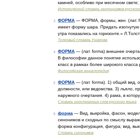
камней, особливо при месячном свете; 
Исторический словарь галлицизмов русског
ФОРМА
— ФОРМА, формы, жен. (лат. f
3
имеет форму шара. Придать изогнутую
утра показались на горизонте.» Л.Толс
Толковый словарь Ушакова
ФОРМА
— (лат. forma) внешнее очерта
4
В философии данное понятие использо
класс в рамках более широкого класса
Философская энциклопедия
ФОРМА
— (лат. forma). 1) общий вид,
5
должности, или ведомства. 3) льяло, п
наружного очертания. 4) рама, в кот
Словарь иностранных слов русского языка
форма
— Вид, выкройка, фасон, модель
6
синонимов и сходных по смыслу выражен
форма конфигурация, фигура; вид, вык
Словарь синонимов