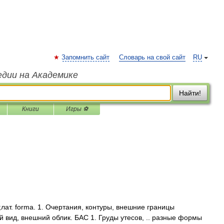
Запомнить сайт
Словарь на свой сайт
RU
едии на Академике
Найти!
Книги
Игры ⚽
T;лат. forma. 1. Очертания, контуры, внешние границы
вид, внешний облик. БАС 1. Груды утесов, .. разные формы