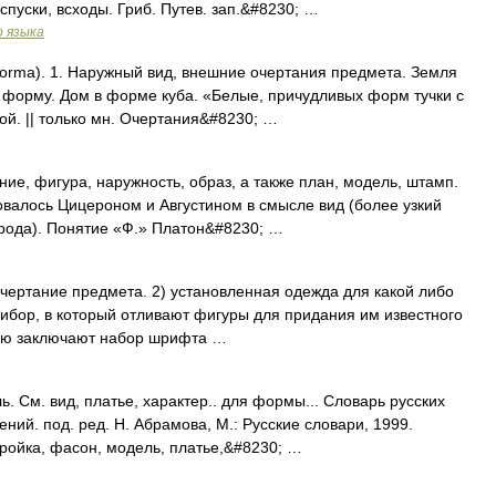
спуски, всходы. Гриб. Путев. зап.&#8230; …
о языка
orma). 1. Наружный вид, внешние очертания предмета. Земля
 форму. Дом в форме куба. «Белые, причудливых форм тучки с
той. || только мн. Очертания&#8230; …
ние, фигура, наружность, образ, а также план, модель, штамп.
валось Цицероном и Августином в смысле вид (более узкий
 рода). Понятие «Ф.» Платон&#8230; …
 очертание предмета. 2) установленная одежда для какой либо
рибор, в который отливают фигуры для придания им известного
орую заключают набор шрифта …
. См. вид, платье, характер.. для формы... Словарь русских
ий. под. ред. Н. Абрамова, М.: Русские словари, 1999.
ройка, фасон, модель, платье,&#8230; …