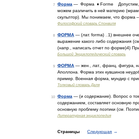
Форма
— Форма ♦ Forme Допустим, пе
7
можем различить в ней материю (мрамо
скульптор). Мы понимаем, что форма –
Философский словарь Спонвиля
ФОРМА
— (лат. forma) ..1) внешнее о
8
выражение какого либо содержания (с
(напр., написать отчет по форме)4) П
Большой Энциклопедический словарь
ФОРМА
— жен., лат., франц. фигура, 
9
Аполлона. Форма этих кувшинов неудоб
пример. Военная форма, мундир с при
Толковый словарь Даля
Форма
— (и содержание). Вопрос о том
10
содержанием, составляет основную про
основную проблему поэтики (см. Поэти
Литературная энциклопедия
Страницы
Следующая
→