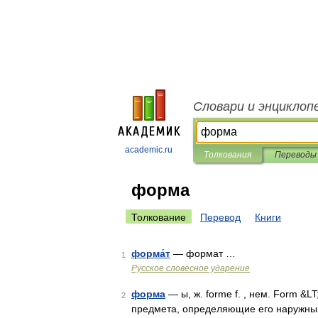
Словари и энциклоп
academic.ru
Толкования
Переводы
форма
Толкование
Перевод
Книги
форма́т
— формат …
1
Русское словесное ударение
форма
— ы, ж. forme f. , нем. Form &L
2
предмета, определяющие его наружный 