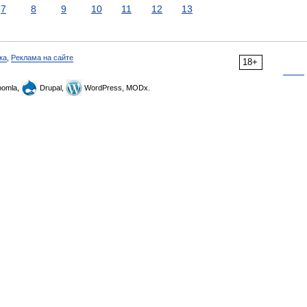
7
8
9
10
11
12
13
ка
,
Реклама на сайте
18+
omla,
Drupal,
WordPress, MODx.