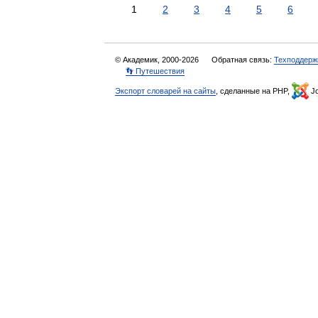
1
2
3
4
5
6
© Академик, 2000-2026
Обратная связь:
Техподдерж
👣 Путешествия
Экспорт словарей на сайты
, сделанные на PHP,
Jo