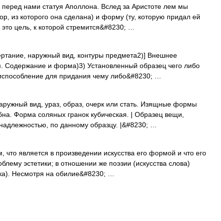
ред нами статуя Аполлона. Вслед за Аристоте лем мы
р, из которого она сделана) и форму (ту, которую придал ей
 это цель, к которой стремится&#8230; …
чертание, наружный вид, контуры предмета2)] Внешнее
м. Содержание и форма)3) Установленный образец чего либо
риспособление для придания чему либо&#8230; …
наружный вид, ураз, образ, очерк или стать. Изящные формы
на. Форма соляных гранок кубическая. | Образец вещи,
надлежностью, по данному образцу. |&#8230; …
, что является в произведении искусства его формой и что его
блему эстетики; в отношении же поэзии (искусства слова)
ка). Несмотря на обилие&#8230; …